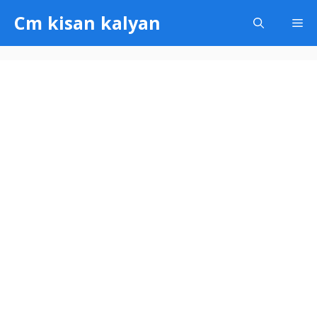
Skip
Cm kisan kalyan
Me
to
content